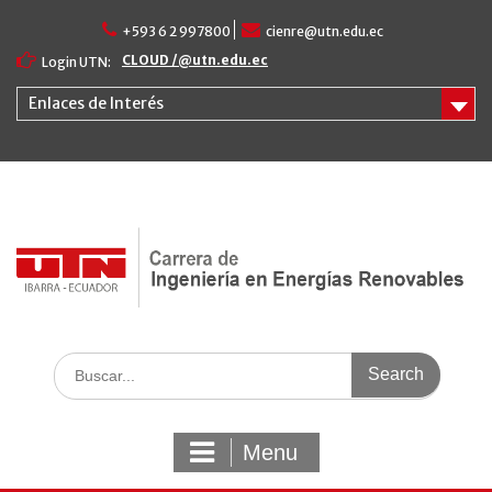
Skip
+593 6 2 997800
cienre@utn.edu.ec
to
content
CLOUD /@utn.edu.ec
Login UTN:
Enlaces de Interés
Search
for:
Menu