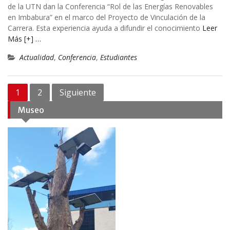
de la UTN dan la Conferencia “Rol de las Energías Renovables
en Imbabura” en el marco del Proyecto de Vinculación de la
Carrera. Esta experiencia ayuda a difundir el conocimiento
Leer
Más [+] …
Actualidad
,
Conferencia
,
Estudiantes
Navegación
1
2
Siguiente
de
Museo
entradas