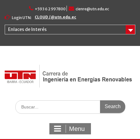
Skip
+593 6 2 997800
cienre@utn.edu.ec
to
content
CLOUD /@utn.edu.ec
Login UTN:
Enlaces de Interés
Search
for:
Menu