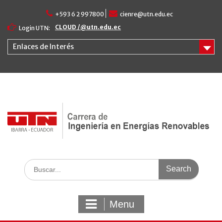
Skip
+593 6 2 997800
cienre@utn.edu.ec
to
content
CLOUD /@utn.edu.ec
Login UTN:
Enlaces de Interés
Search
for:
Menu