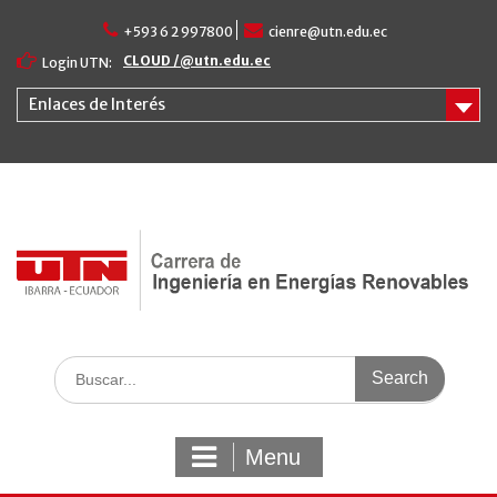
Skip
+593 6 2 997800
cienre@utn.edu.ec
to
content
CLOUD /@utn.edu.ec
Login UTN:
Enlaces de Interés
Search
for:
Menu