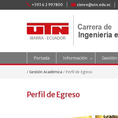
Skip
+593 6 2 997800
cienre@utn.edu.ec
to
content
Portada
Información
Gestión
/
Gestión Académica
/
Perfil de Egreso
Perfil de Egreso