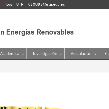
Login UTN:
CLOUD /@utn.edu.ec
 Académica
Investigación
Vinculación
C