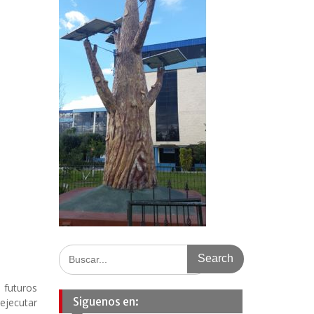
Search
for:
 futuros
Siguenos en:
 ejecutar