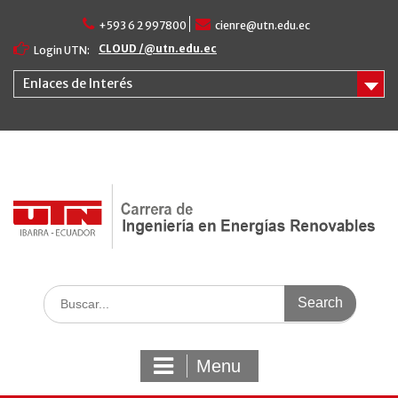
Skip
+593 6 2 997800
cienre@utn.edu.ec
to
content
CLOUD /@utn.edu.ec
Login UTN:
Enlaces de Interés
Search
for:
Menu