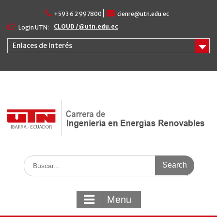
Skip
+593 6 2 997800
cienre@utn.edu.ec
to
content
CLOUD /@utn.edu.ec
Login UTN:
Enlaces de Interés
Search
for:
Menu